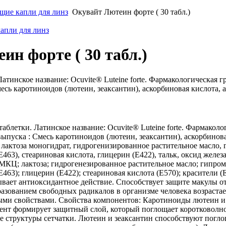
ие капли для линз
Окувайт Лютеин форте ( 30 табл.)
апли для линз
н форте ( 30 табл.)
Латинское название: Ocuvite® Luteine forte. Фармакологическа
есь каротиноидов (лютеин, зеаксантин), аскорбиновая кислота, а
аблетки. Латинское название: Ocuvite® Luteine forte. Фармак
ыпуска : Смесь каротиноидов (лютеин, зеаксантин), аскорбинова
 лактоза моногидрат, гидрогенизированное растительное масло,
63), стеариновая кислота, глицерин (Е422), тальк, оксид железа
КЦ; лактоза; гидрогенезированное растительное масло; гипромел
63); глицерин (Е422); стеариновая кислота (Е570); красители (Е
ывает антиоксидантное действие. Способствует защите макулы о
азованием свободных радикалов в организме человека возрастает,
ми свойствами. Свойства компонентов: Каротиноиды лютеин и 
нт формирует защитный слой, который поглощает коротковолнов
е структуры сетчатки. Лютеин и зеаксантин способствуют погл