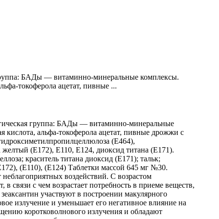
я группа: БАДы — витаминно-минеральные комплексы.
льфа-токоферола ацетат, пивные ...
ологическая группа: БАДы — витаминно-минеральные
я кислота, альфа-токоферола ацетат, пивные дрожжи с
 гидроксиметилпропилцеллюлоза (Е464),
 желтый (Е172), Е110, Е124, диоксид титана (Е171).
лоза; краситель титана диоксид (Е171); тальк;
172), (Е110), (Е124) Таблетки массой 645 мг №30.
т неблагоприятных воздействий. С возрастом
 в связи с чем возрастает потребность в приеме веществ,
зеаксантин участвуют в построении макулярного
ое излучение и уменьшает его негативное влияние на
ощению коротковолнового излучения и обладают