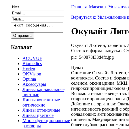
Главная
Магазин
Увлажняющ
Вернуться к: Увлажняющие к
Окувайт Лютеи
Окувайт Лютеин, таблетки. 
Каталог
Состав и форма выпуска : См
pic_540878f33d4fc.jpg
ACUVUE
Biomedics
Цена:
Horien
Описание
Окувайт Лютеин, т
OKVision
комплексы. Состав и форма в
Optima
селеном, оксид цинка, МКЦ,
Аксессуары
гидроксипропилцеллюлоза (Е4
Линзы карнавальные,
Вспомогательные вещества: М
цветные
гидроксипропилцеллюлоза (Е4
Линзы контактные
Действие на организм: Оказ
оптические
интенсивность реакций с обр
Линзы оттеночные
обладающих антиоксидантны
Линзы цветные
пигмента. Макулярный пигме
Многофункциональные
более глубоко расположенны
растворы