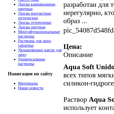
разработан для 
Линзы карнавальные,
цветные
нерегулярно, кто
Линзы контактные
оптические
образ ...
Линзы оттеночные
Линзы цветные
pic_54087d548fd
Многофункциональные
растворы
Растворы для линз,
Цена:
таблетки
Увлажняющие капли для
Описание
линз
Универсальные
растворы
Aqua Soft Unido
Навигация по сайту
всех типов мягк
силикон-гидроге
Материалы
Наши новости
Раствор
Aqua So
использует конт