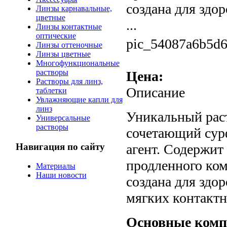
создана для здо
Линзы карнавальные,
цветные
...
Линзы контактные
оптические
pic_54087a6b5d6
Линзы оттеночные
Линзы цветные
Многофункциональные
растворы
Цена:
Растворы для линз,
Описание
таблетки
Увлажняющие капли для
линз
Уникальный раст
Универсальные
растворы
сочетающий сур
Навигация по сайту
агент. Содержит
продленного ком
Материалы
Наши новости
создана для здо
мягких контактн
Основные комп