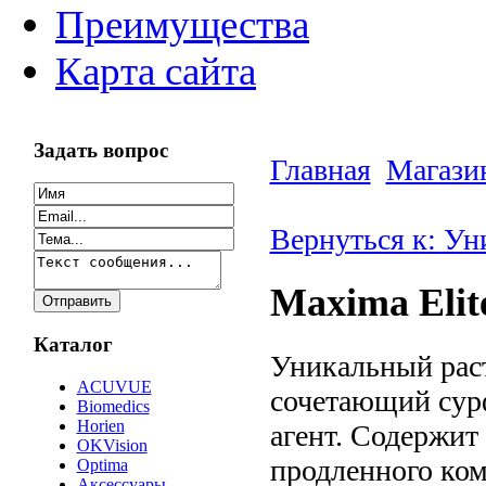
Преимущества
Карта сайта
Задать вопрос
Главная
Магази
Вернуться к: Ун
Maxima Elit
Каталог
Уникальный раст
ACUVUE
сочетающий сур
Biomedics
Horien
агент. Содержит
OKVision
продленного ком
Optima
Аксессуары