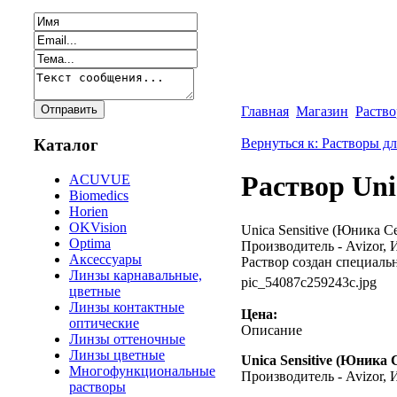
Главная
Магазин
Раство
Вернуться к: Растворы дл
Каталог
Раствор Uni
ACUVUE
Biomedics
Horien
OKVision
Unica Sensitive (Юника 
Optima
Производитель - Avizor, 
Аксессуары
Раствор создан специальн
Линзы карнавальные,
pic_54087c259243c.jpg
цветные
Линзы контактные
Цена:
оптические
Описание
Линзы оттеночные
Линзы цветные
Unica Sensitive (Юника 
Многофункциональные
Производитель - Avizor, 
растворы