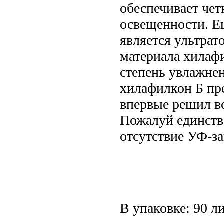
обеспечивает чет
освещенности. Е
является ультрат
материала хилафи
степень увлажне
хилафилкон Б пре
впервые решил в
Пожалуй единств
отсутствие УФ-з
В упаковке: 90 л