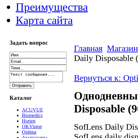
Преимущества
Карта сайта
Задать вопрос
Главная
Магазин
Daily Disposable 
Вернуться к: Opt
Однодневные
Каталог
Disposable (9
ACUVUE
Biomedics
Horien
SofLens Daily Di
OKVision
Optima
SofLens daily di
Аксессуары