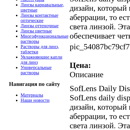
Линзы карнавальные,
дизайн, который
цветные
Линзы контактные
аберрации, то ес
оптические
света линзой. Эт
Линзы оттеночные
Линзы цветные
обеспечивает четк
Многофункциональные
растворы
pic_54087bc79cf7
Растворы для линз,
таблетки
Увлажняющие капли
для линз
Цена:
Универсальные
Описание
растворы
Навигация по сайту
SofLens Daily Di
Материалы
SofLens daily di
Наши новости
дизайн, который
аберрации, то ес
света линзой. Эт