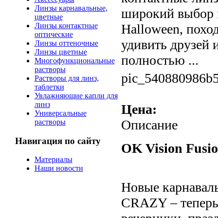
Линзы карнавальные,
широкий выбор ц
цветные
Линзы контактные
Halloween, поход
оптические
удивить друзей 
Линзы оттеночные
Линзы цветные
полностью ...
Многофункциональные
растворы
pic_540880986b5
Растворы для линз,
таблетки
Увлажняющие капли для
линз
Цена:
Универсальные
Описание
растворы
Навигация по сайту
OK Vision Fusi
Материалы
Наши новости
Новые карнаваль
CRAZY – теперь