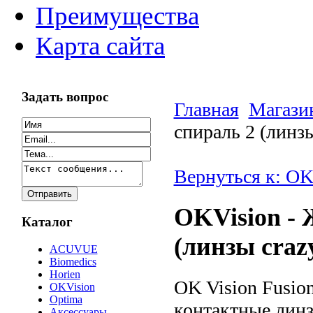
Преимущества
Карта сайта
Задать вопрос
Главная
Магази
спираль 2 (линзы
Вернуться к: OK
OKVision - 
Каталог
(линзы craz
ACUVUE
Biomedics
Horien
OK Vision Fusio
OKVision
Optima
контактные лин
Аксессуары