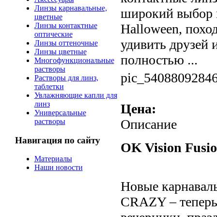
Линзы карнавальные,
широкий выбор ц
цветные
Линзы контактные
Halloween, поход
оптические
удивить друзей 
Линзы оттеночные
Линзы цветные
полностью ...
Многофункциональные
растворы
pic_54088092846
Растворы для линз,
таблетки
Увлажняющие капли для
линз
Цена:
Универсальные
Описание
растворы
Навигация по сайту
OK Vision Fusi
Материалы
Наши новости
Новые карнаваль
CRAZY – теперь