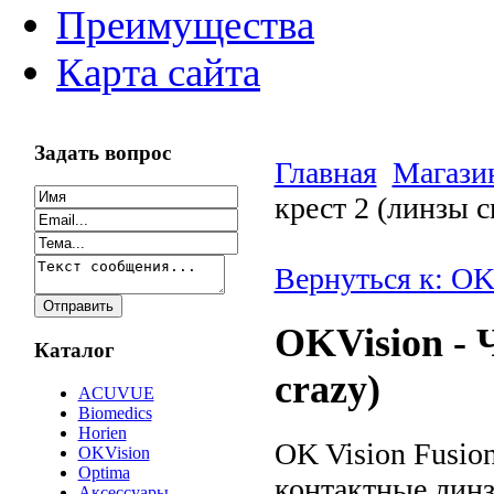
Преимущества
Карта сайта
Задать вопрос
Главная
Магази
крест 2 (линзы c
Вернуться к: OK
OKVision - 
Каталог
crazy)
ACUVUE
Biomedics
Horien
OK Vision Fusio
OKVision
Optima
контактные лин
Аксессуары