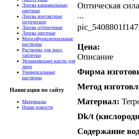
Оптическая сила (
Линзы карнавальные,
цветные
...
Линзы контактные
оптические
pic_5408801f147
Линзы оттеночные
Линзы цветные
Многофункциональные
растворы
Цена:
Растворы для линз,
Описание
таблетки
Увлажняющие капли для
линз
Фирма изготов
Универсальные
растворы
Метод изготовл
Навигация по сайту
Материал:
Terp
Материалы
Наши новости
Dk/t (кислород
Содержание во