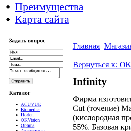
Преимущества
Карта сайта
Задать вопрос
Главная
Магази
Вернуться к: OK
Infinity
Каталог
Фирма изготовит
ACUVUE
Cut (точение) Ма
Biomedics
Horien
(кислородная пр
OKVision
55%. Базовая кри
Optima
Аксессуары