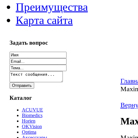
Преимущества
Карта сайта
Задать вопрос
Главн
Maxim
Каталог
Верну
ACUVUE
Biomedics
Max
Horien
OKVision
Optima
Maxim
Аксессуары