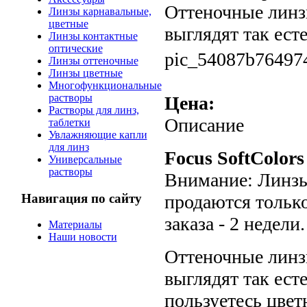
Оттеночные линзы 
Линзы карнавальные,
цветные
выглядят так есте
Линзы контактные
оптические
pic_54087b764974
Линзы оттеночные
Линзы цветные
Многофункциональные
растворы
Цена:
Растворы для линз,
Описание
таблетки
Увлажняющие капли
для линз
Focus SoftColor
Универсальные
растворы
Внимание: Линзы
Навигация по сайту
продаются только
заказа - 2 недели.
Материалы
Наши новости
Оттеночные линзы 
выглядят так ест
пользуетесь цве