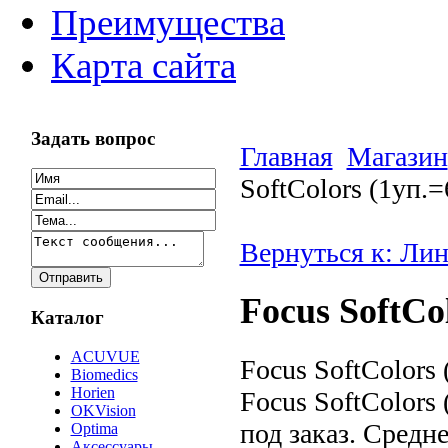
Преимущества
Карта сайта
Задать вопрос
Главная
Магазин
SoftColors (1уп.=
Вернуться к: Ли
Focus SoftCo
Каталог
ACUVUE
Focus SoftColor
Biomedics
Horien
Focus SoftColors
OKVision
под заказ. Средне
Optima
Аксессуары