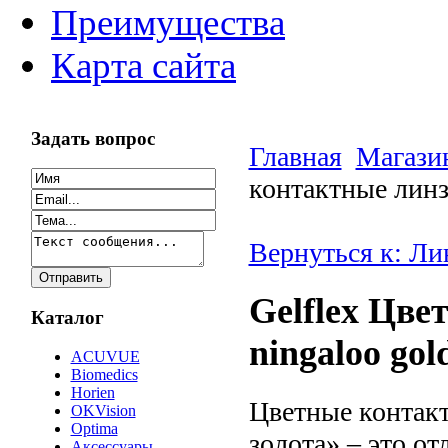
Преимущества
Карта сайта
Задать вопрос
Главная
Магази
контактные линз
Вернуться к: Ли
Gelflex Цв
Каталог
ningaloo go
ACUVUE
Biomedics
Horien
Цветные контак
OKVision
Optima
золота» – это о
Аксессуары