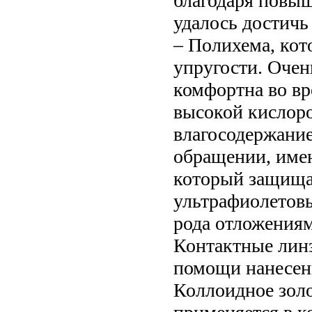
благодаря повыш
удалось достичь
– Полихема, кот
упругости. Очен
комфортна во вр
высокой кислор
влагосодержание
обращении, име
который защищае
ультрафиолетовы
рода отложениям
Контактные линз
помощи нанесени
Коллоидное золо