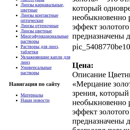
Линзы карнавальные,
который одновр
цветные
Линзы контактные
необыкновенно 
оптические
эффект золотого
Линзы оттеночные
Линзы цветные
предназначены дл
Многофункциональные
растворы
pic_5408770be10
Растворы для линз,
таблетки
Увлажняющие капли для
линз
Цена:
Универсальные
Описание
Цветны
растворы
«Мерцание золот
Навигация по сайту
зрения, который
Материалы
необыкновенно 
Наши новости
эффект золотого
предназначены д