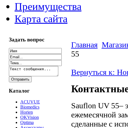
Преимущества
Карта сайта
Задать вопрос
Главная
Магази
55
Вернуться к: Ho
Контактны
Каталог
ACUVUE
Sauflon UV 55– 
Biomedics
Horien
ежемесячной зам
OKVision
сделанные с ис
Optima
Аксессуары