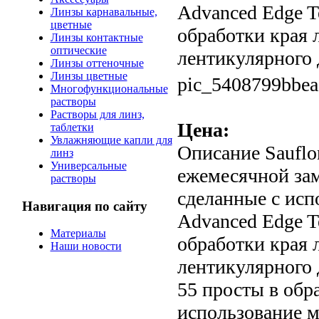
Advanced Edge T
Линзы карнавальные,
цветные
обработки края 
Линзы контактные
оптические
лентикулярного д
Линзы оттеночные
Линзы цветные
pic_5408799bbea
Многофункциональные
растворы
Растворы для линз,
Цена:
таблетки
Увлажняющие капли для
Описание
Sauflo
линз
Универсальные
ежемесячной зам
растворы
сделанные с ис
Навигация по сайту
Advanced Edge T
Материалы
обработки края 
Наши новости
лентикулярного 
55 просты в обр
использование м