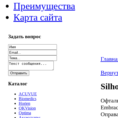
Преимущества
Карта сайта
Задать вопрос
Главна
Вернут
Каталог
Silh
ACUVUE
Biomedics
Офталь
Horien
Embra
OKVision
Optima
Оправа
Аксессуары