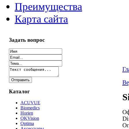
Преимущества
Карта сайта
Задать вопрос
Гл
Ве
Каталог
S
ACUVUE
Biomedics
Оф
Horien
Di
OKVision
Optima
Оп
Аксессуары